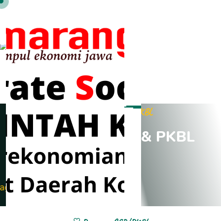
Program CSR & PKBL
P
R
O
G
R
A
M
C
S
R
&
P
K
B
L