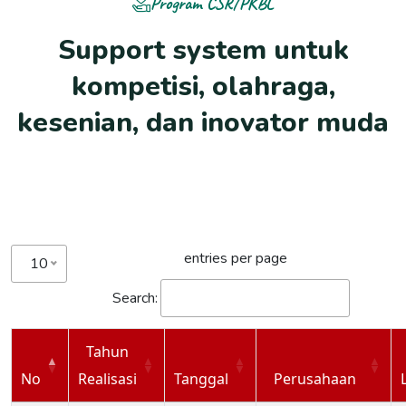
Program CSR/PKBL
S
u
p
p
o
r
t
s
y
s
t
e
m
u
n
t
u
k
k
o
m
p
e
t
i
s
i
,
o
l
a
h
r
a
g
a
,
k
e
s
e
n
i
a
n
,
d
a
n
i
n
o
v
a
t
o
r
m
u
d
a
entries per page
10
Search:
Tahun
No
Realisasi
Tanggal
Perusahaan