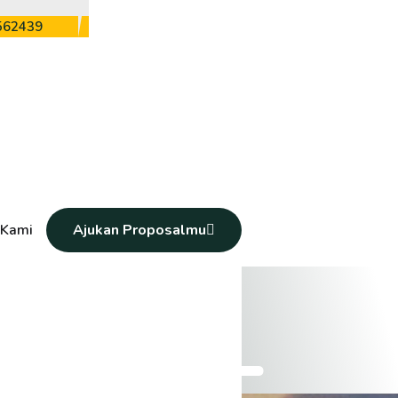
562439
 Kami
Ajukan Proposalmu
&
P
K
B
L