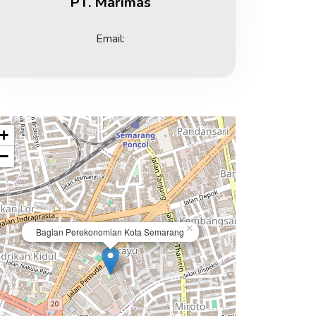
PT. Marimas
Email:
+
−
×
Bagian Perekonomian Kota Semarang