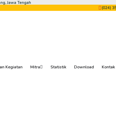
ang, Jawa Tengah
(024) 3
an Kegiatan
Mitra
Statistik
Download
Kontak
Start donating poor people
M
i
t
r
a
C
S
R