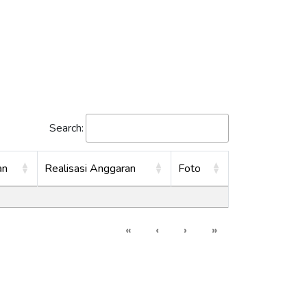
Search:
an
Realisasi Anggaran
Foto
«
‹
›
»