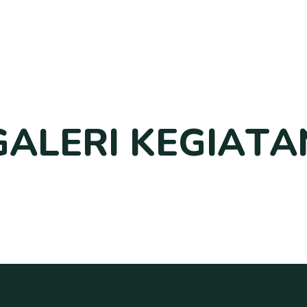
G
A
L
E
R
I
K
E
G
I
A
T
A