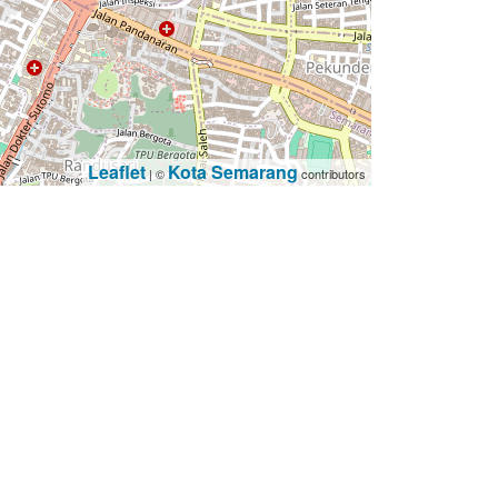
Leaflet
Kota Semarang
| ©
contributors