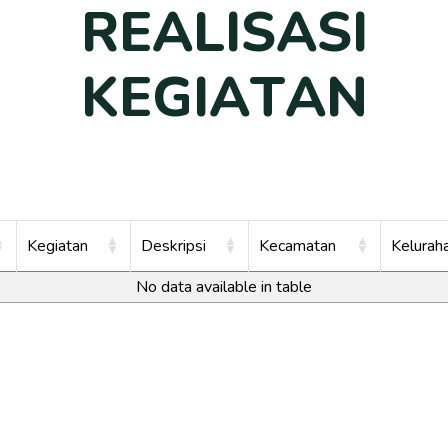
R
E
A
L
I
S
A
S
I
K
E
G
I
A
T
A
N
Kegiatan
Deskripsi
Kecamatan
Kelurah
No data available in table