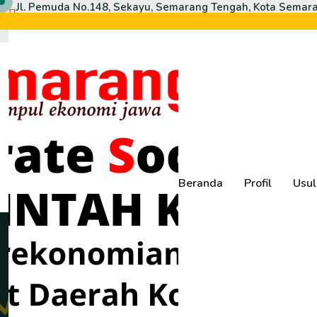
Jl. Pemuda No.148, Sekayu, Semarang Tengah, Kota Semar
50132
csr@semarangkota.go.id
Beranda
Profil
Usul
P
r
o
f
i
l
e